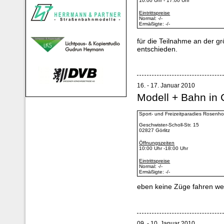
10:00 Uhr - 17:00 Uhr
Eintrittspreise
Normal: -/-
Ermäßigte: -/-
für die Teilnahme an der 
entschieden.
16. - 17. Januar 2010
Modell + Bahn in 
Sport- und Freizeitparadies Rosenho
Geschwister-Scholl-Str. 15
02827 Görlitz
Öffnungszeiten
10:00 Uhr -18:00 Uhr
Eintrittspreise
Normal: -/-
Ermäßigte: -/-
eben keine Züge fahren we
09. - 10. Januar 2010