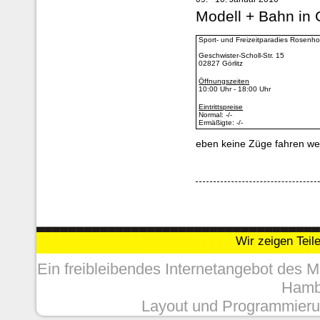
Modell + Bahn in 
Sport- und Freizeitparadies Rosenho
Geschwister-Scholl-Str. 15
02827 Görlitz
Öffnungszeiten
10:00 Uhr - 18:00 Uhr
Eintrittspreise
Normal: -/-
Ermäßigte: -/-
eben keine Züge fahren we
Wir zeigen Teil
Ein freibleibendes Internetangebot des 
Hambu
Layout und Programmieru