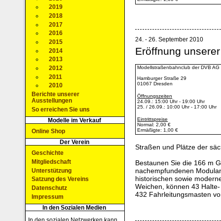
2019
2018
2017
2016
24. - 26. September 2010
2015
Eröffnung unsere
2014
2013
2012
Modellstraßenbahnclub der DVB AG 
2011
Hamburger Straße 29
01067 Dresden
2010
Berichte unserer
Öffnungszeiten
Ausstellungen
24.09.: 15:00 Uhr - 19:00 Uhr
25. / 26.09.: 10:00 Uhr - 17:00 Uhr
So erreichen Sie uns
Eintrittspreise
Modelle im Verkauf
Normal: 2,00 €
Ermäßigte: 1,00 €
Online Shop
Der Verein
Straßen und Plätze der sä
Geschichte
Mitgliedschaft
Bestaunen Sie die 166 m G
nachempfundenen Modulan
Unterstützung
historischen sowie modern
Satzung des Vereins
Weichen, können 43 Halte-
Datenschutz
432 Fahrleitungsmasten vo
Impressum
In den Sozialen Medien
In den sozialen Netzwerken kann