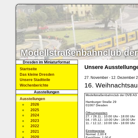
Modellstraßenbahnclub der
Dresden im Miniaturformat
Unsere Ausstellung
Startseite
Das kleine Dresden
27. November - 12. Dezember 
Unsere Stadtteile
16. Weihnachtsau
Wochenberichte
Ausstellungen
Modellstraßenbahnclub der DVB AG 
Ausstellungen
Hamburger Straße 29
2026
01067 Dresden
2025
Öffnungszeiten
2024
27. / 28.11.: 10:00 Uhr - 18:00 Uhr
04. / 05.12.: 10:00 Uhr - 18:00 Uhr
2023
11. / 12.12.: 10:00 Uhr - 18:00 Uhr
2022
Eintrittspreise
2021
Normal: 2,00 €
2020
Ermäßigte: 1,00 €