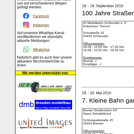
uns auf verschiedenen Wegen
18. - 19. September 2010
gefolgt werden:
100 Jahre Straßen
Facebook
IG Modellbahn Schkeuditz e. V.
Instagram
Kulturhaus "Sonne"
Auf unserem WhatApp-Kanal
Schulstraße 10
04435 Schkeuditz
veröffentlichen wir ebenfalls
aktuelle Meldungen:
Öffnungszeiten
18.09.: 10:00 Uhr - 17:30 Uhr
WhatsApp
19.09.: 10:00 Uhr - 16:30 Uhr
Natürlich gibt es auch hier unsere
Eintrittspreise
Normal: -/-
aktuellen Wochenberichte zu
Ermäßigte: -/-
lesen.
Wir werden unterstützt von
29. - 30. Mai 2010
7. Kleine Bahn ga
Bremer Straßenbahn AG
Depot Sebaldsbrück
Schlossparkstraße 45
28203 Bremen
Öffnungszeiten