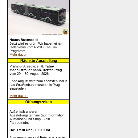
Neues Busmodell
Jetzt wird es grün: Wir haben einen
Gelenkbus vom RVSOE neu im
Programm
Mehr dazu...
Nächste Ausstellung
Praha 6-Stresovice :
6. Tatra-
Modellstraßenbahn-Treffen Prag
vom 29. - 30. August 2026
Ende August wird zum sechsten Mal in
das Straßenbahnmuseum in Prag
eingeladen.
Mehr dazu...
Öffnungszeiten
Außerhalb unserer
Ausstellungstermine (nur Information,
Austausch und Shop - kein
Fahrbetrieb):
Do: 17:30 Uhr - 19:00 Uhr
Ausgenommen sind Feiertage, sowie