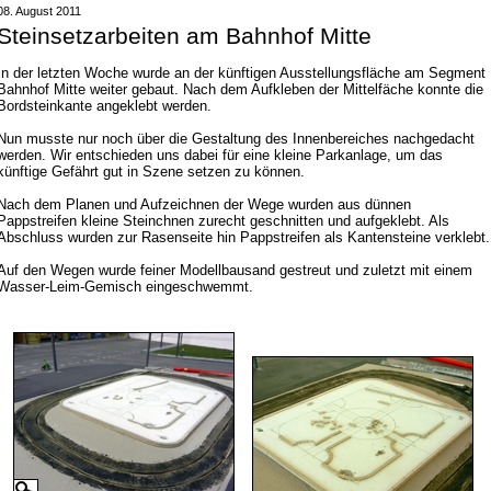
08. August 2011
Steinsetzarbeiten am Bahnhof Mitte
In der letzten Woche wurde an der künftigen Ausstellungsfläche am Segment
Bahnhof Mitte weiter gebaut. Nach dem Aufkleben der Mittelfäche konnte die
Bordsteinkante angeklebt werden.
Nun musste nur noch über die Gestaltung des Innenbereiches nachgedacht
werden. Wir entschieden uns dabei für eine kleine Parkanlage, um das
künftige Gefährt gut in Szene setzen zu können.
Nach dem Planen und Aufzeichnen der Wege wurden aus dünnen
Pappstreifen kleine Steinchnen zurecht geschnitten und aufgeklebt. Als
Abschluss wurden zur Rasenseite hin Pappstreifen als Kantensteine verklebt.
Auf den Wegen wurde feiner Modellbausand gestreut und zuletzt mit einem
Wasser-Leim-Gemisch eingeschwemmt.