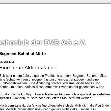
bahnclub der DVB AG e.V.
Segment Bahnhof Mitte
18. Juli 2011
Eine neue Aktionsfläche
Seit über einem Jahr zeigte die Freifläche auf dem Segment Bahnhof Mitte
eine Schau von verschiedenen historischen Kraftfahrzeugen und einem
Straßenbahnwagen. Eine Änderung brachte jedesmal einen Abriss und
Neubau mit sich, sodass diese immer weit vor sich her geschoben wurde.
Um die Fläche künftig mit verschiedenen Aktionen ohne große Abrissarbeiten
nutzen zu können, musste noch ein letztes Mal beräumt werden.
Nach dem Einsatz der Stichsäge offenbarte sich der Anblick in die Abgründe
des Modellstraßenbahnclubs - doch gab es nicht viel zu sehen. Ein