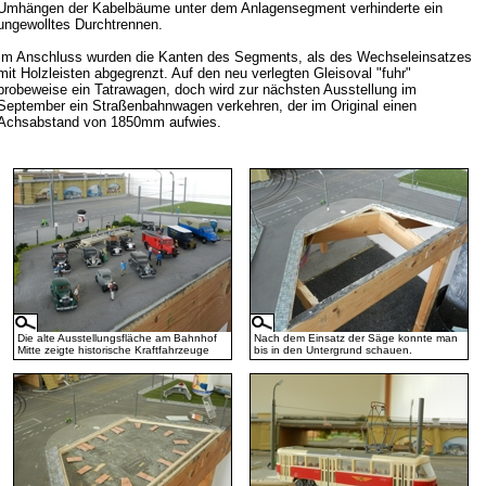
Umhängen der Kabelbäume unter dem Anlagensegment verhinderte ein
ungewolltes Durchtrennen.
Im Anschluss wurden die Kanten des Segments, als des Wechseleinsatzes
mit Holzleisten abgegrenzt. Auf den neu verlegten Gleisoval "fuhr"
probeweise ein Tatrawagen, doch wird zur nächsten Ausstellung im
September ein Straßenbahnwagen verkehren, der im Original einen
Achsabstand von 1850mm aufwies.
Die alte Ausstellungsfläche am Bahnhof
Nach dem Einsatz der Säge konnte man
Mitte zeigte historische Kraftfahrzeuge
bis in den Untergrund schauen.