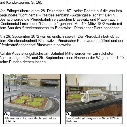
und Kondukteuren, S. 16).
Von Etlinger übertrug am 28. Dezember 1871 seine Rechte auf die von ihm
gegründete "Continental - Pferdeeisenbahn - Aktiengesellschaft" Berlin.
Deshalb wurde die Pferdebahnlinie zwischen Blasewitz und Plauen auch
"Continental Linie" oder "Conti Linie" genannt. Am 19. März 1872 wurde mit
dem Bau des Streckenabschnitts Blasewitz - Pirnaischer Platz begonnen.
Am 26. September 1872 war es endlich soweit: Der Pferdebahnbetrieb auf
dem Streckenabschnitt Blasewitz - Pirnaischer Platz wurde eröffnet und der
Pferdestraßenbahnhof Blasewitz eingeweiht.
Auf der Ausstellungsfläche am Bahnhof Mitte werden wir zur nächsten
Ausstellung am 24. und 25. September einen Nachbau der Wagenserie 1-20
seine Runden drehen lassen.
Alle warten auf etwas, doch noch ist es
Der Pferdebahnwagen der Serie 1-20 im
nicht da.
Rohbau