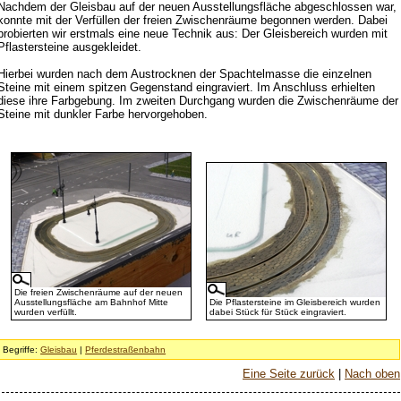
Nachdem der Gleisbau auf der neuen Ausstellungsfläche abgeschlossen war,
konnte mit der Verfüllen der freien Zwischenräume begonnen werden. Dabei
probierten wir erstmals eine neue Technik aus: Der Gleisbereich wurden mit
Pflastersteine ausgekleidet.
Hierbei wurden nach dem Austrocknen der Spachtelmasse die einzelnen
Steine mit einem spitzen Gegenstand eingraviert. Im Anschluss erhielten
diese ihre Farbgebung. Im zweiten Durchgang wurden die Zwischenräume der
Steine mit dunkler Farbe hervorgehoben.
Die freien Zwischenräume auf der neuen
Ausstellungsfläche am Bahnhof Mitte
Die Pflastersteine im Gleisbereich wurden
wurden verfüllt.
dabei Stück für Stück eingraviert.
Begriffe:
Gleisbau
|
Pferdestraßenbahn
Eine Seite zurück
|
Nach oben