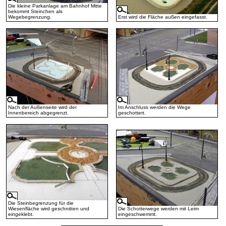
Die kleine Parkanlage am Bahnhof Mitte
bekommt Steinchen als
Wegebegrenzung.
Erst wird die Fläche außen eingefasst.
Nach der Außenseite wird der
Im Anschluss werden die Wege
Innenbereich abgegrenzt.
geschottert.
Die Steinbegrenzung für die
Wiesenfläche wird geschnitten und
Die Schotterwege werden mit Leim
eingeklebt.
eingeschwemmt.