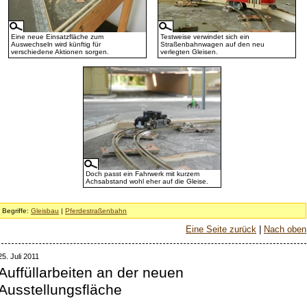
Eine neue Einsatzfläche zum
Testweise verwindet sich ein
Auswechseln wird künftig für
Straßenbahnwagen auf den neu
verschiedene Aktionen sorgen.
verlegten Gleisen.
Doch passt ein Fahrwerk mit kurzem
Achsabstand wohl eher auf die Gleise.
Begriffe:
Gleisbau
|
Pferdestraßenbahn
Eine Seite zurück
|
Nach oben
25. Juli 2011
Auffüllarbeiten an der neuen
Ausstellungsfläche