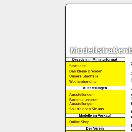
Modellstraßen
Dresden im Miniaturformat
Startseite
Das kleine Dresden
Unsere Stadtteile
Wochenberichte
Ausstellungen
Ausstellungen
Berichte unserer
Ausstellungen
So erreichen Sie uns
Modelle im Verkauf
Online Shop
Der Verein