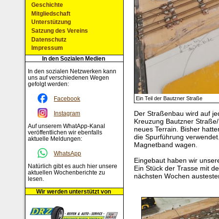
Geschichte
Mitgliedschaft
Unterstützung
Satzung des Vereins
Datenschutz
Impressum
In den Sozialen Medien
In den sozialen Netzwerken kann
uns auf verschiedenen Wegen
gefolgt werden:
Facebook
Ein Teil der Bautzner Straße
Der Straßenbau wird auf je
Instagram
Kreuzung Bautzner Straße/
Auf unserem WhatApp-Kanal
neues Terrain. Bisher hatte
veröffentlichen wir ebenfalls
die Spurführung verwendet
aktuelle Meldungen:
Magnetband wagen.
WhatsApp
Eingebaut haben wir unser
Natürlich gibt es auch hier unsere
Ein Stück der Trasse mit 
aktuellen Wochenberichte zu
nächsten Wochen austeste
lesen.
Wir werden unterstützt von