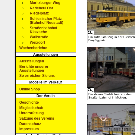
Moritzburger Weg
Radebeul Ost
Riegelplatz
Schlesischer Platz
(Bahnhof Neustadt)
Straßenbahnhof
Klotzsche
Wallstraße
Ein Tatra Großzug in der Gleissch
Dreyßigplatz
Weixdorf
Wochenberichte
Ausstellungen
Ausstellungen
Berichte unserer
Ausstellungen
So erreichen Sie uns
Modelle im Verkauf
Online Shop
Ein kleines Stelldichein vor dem
Der Verein
Straßenbahnhof in Mickten.
Geschichte
Mitgliedschaft
Unterstützung
Satzung des Vereins
Datenschutz
Impressum