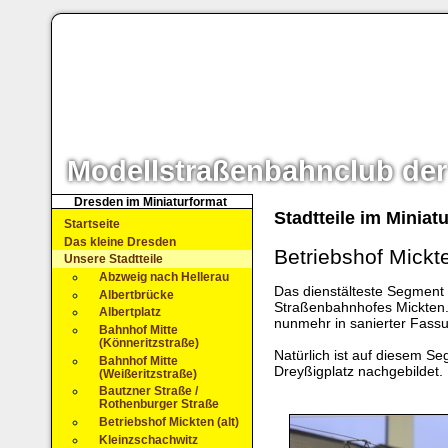
Modellstraßenbahnclub der
Dresden im Miniaturformat
Stadtteile im Miniat
Startseite
Das kleine Dresden
Betriebshof Mickte
Unsere Stadtteile
Abzweig nach Hellerau
Das dienstälteste Segment 
Albertbrücke
Straßenbahnhofes Mickten. 
Albertplatz
nunmehr in sanierter Fassu
Bahnhof Mitte
(Könneritzstraße)
Natürlich ist auf diesem S
Bahnhof Mitte
Dreyßigplatz nachgebildet.
(Weißeritzstraße)
Bautzner Straße /
Rothenburger Straße
Betriebshof Mickten (alt)
Kleinzschachwitz