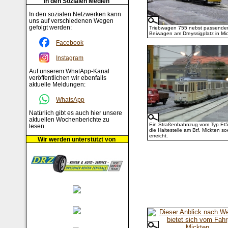
In den Sozialen Medien
In den sozialen Netzwerken kann
uns auf verschiedenen Wegen
gefolgt werden:
Triebwagen 755 nebst passend
Beiwagen am Dreyssigplatz in Mic
Facebook
Instagram
Auf unserem WhatApp-Kanal
veröffentlichen wir ebenfalls
aktuelle Meldungen:
WhatsApp
Natürlich gibt es auch hier unsere
aktuellen Wochenberichte zu
Ein Straßenbahnzug vom Typ Et5
lesen.
die Haltestelle am Btf. Mickten s
erreicht.
Wir werden unterstützt von