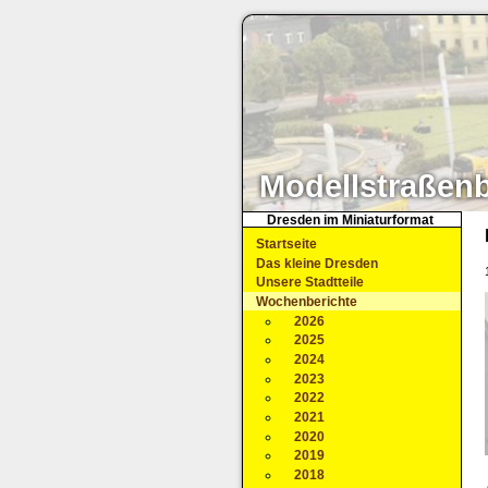
Modellstraßen
Dresden im Miniaturformat
Startseite
Das kleine Dresden
Unsere Stadtteile
Wochenberichte
2026
2025
2024
2023
2022
2021
2020
2019
2018