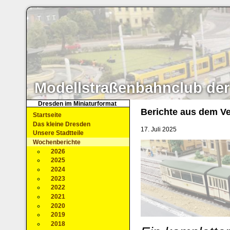
Modellstraßenbahnclub der
Dresden im Miniaturformat
Berichte aus dem Ve
Startseite
Das kleine Dresden
17. Juli 2025
Unsere Stadtteile
Wochenberichte
2026
2025
2024
2023
2022
2021
2020
2019
2018