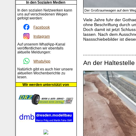
In den Sozialen Medien
In den sozialen Netzwerken kann
Der Großraumwagen auf dem Weg 
uns auf verschiedenen Wegen
gefolgt werden:
Viele Jahre fuhr der Gotha
ohne Beschriftung durch un
Facebook
Doch damit ist jetzt Schlus
lassen. Nach dem Ausschne
Instagram
Nassschiebebilder ist diese
Auf unserem WhatApp-Kanal
veröffentlichen wir ebenfalls
aktuelle Meldungen:
WhatsApp
An der Haltestelle
Natürlich gibt es auch hier unsere
aktuellen Wochenberichte zu
lesen.
Wir werden unterstützt von