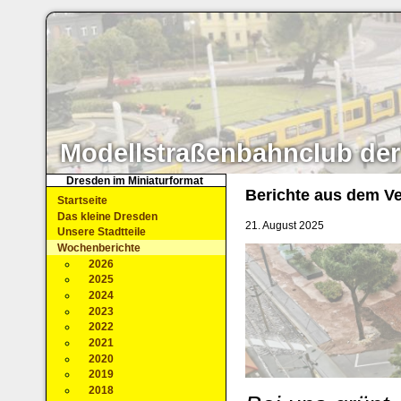
Modellstraßenbahnclub der
Dresden im Miniaturformat
Berichte aus dem Ve
Startseite
Das kleine Dresden
21. August 2025
Unsere Stadtteile
Wochenberichte
2026
2025
2024
2023
2022
2021
2020
2019
2018