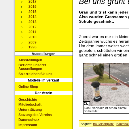
Bei uns grünt
2017
2016
2015
Grau und trist kann jeder
Also wurden Grassamen g
2014
Schule geschickt.
2013
2012
2011
Zuerst war es nur ein klein
2010
Zeitspanne wuchs es heran 
2009
Um dem immer weiter wachs
1996
gebieten, schütteten wir e
Ausstellungen
ganz schnell einen großen
Ausstellungen
Berichte unserer
Ausstellungen
So erreichen Sie uns
Modelle im Verkauf
Online Shop
Der Verein
Geschichte
Mitgliedschaft
Das Pflanzloch ist schon einmal
Unterstützung
vorbereitet
Satzung des Vereins
Datenschutz
Begriffe:
Bau Albertplatz
|
Baumba
Impressum