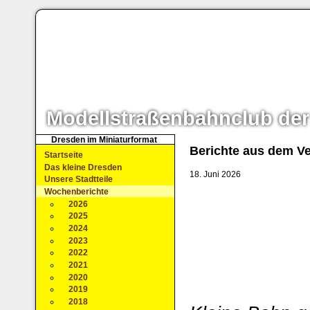
Modellstraßenbahnclub der
Dresden im Miniaturformat
Berichte aus dem Ve
Startseite
Das kleine Dresden
18. Juni 2026
Unsere Stadtteile
Wochenberichte
2026
2025
2024
2023
2022
2021
2020
2019
2018