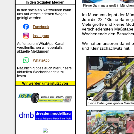
In den Sozialen Medien
Kleine Bahn ganz groß in München
In den sozialen Netzwerken kann
uns auf verschiedenen Wegen
Im Museumsdepot der Münc
gefolgt werden:
Juni die 22. "Kleine Bahn g
Viele große und kleine Mo
Facebook
verschiedensten Maßstäben
Wochenende den Besucher
Instagram
Wir hatten unseren Bahnhof
Auf unserem WhatApp-Kanal
veröffentlichen wir ebenfalls
und Kleinzschachwitz mit.
aktuelle Meldungen:
WhatsApp
Natürlich gibt es auch hier unsere
aktuellen Wochenberichte zu
lesen.
Wir werden unterstützt von
Kleine Bahn ganz groß in Münch