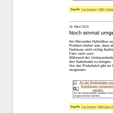
Begriffe:
Car System
|
H6B
|
Umba
16. März 2015
Noch einmal umge
Am Mercedes Hybridbus wur
Problem bisher war, dass d
Gehäuse nicht richtig festh
Fahr nach vorn.
Während der Umbauarbeiten
den Kabelsalat zu bringen.
Von der Probefahrt gibt es 
vergessen.
An der Bodenplatte mussten Korr
vorgenommen werden.
Begriffe:
Car System
|
MB Citaro H