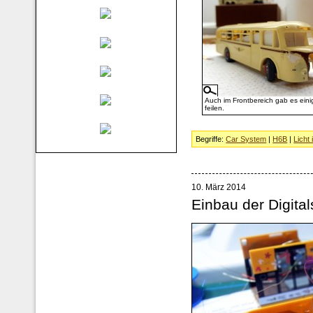
Auch im Frontbereich gab es eini
feilen.
Begriffe:
Car System
|
H6B
|
Licht
10. März 2014
Einbau der Digita