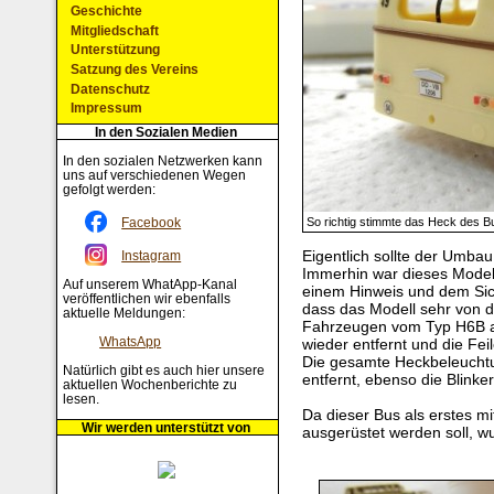
Geschichte
Mitgliedschaft
Unterstützung
Satzung des Vereins
Datenschutz
Impressum
In den Sozialen Medien
In den sozialen Netzwerken kann
uns auf verschiedenen Wegen
gefolgt werden:
Facebook
So richtig stimmte das Heck des B
Eigentlich sollte der Umba
Instagram
Immerhin war dieses Modell
Auf unserem WhatApp-Kanal
einem Hinweis und dem Sicht
veröffentlichen wir ebenfalls
dass das Modell sehr von d
aktuelle Meldungen:
Fahrzeugen vom Typ H6B ab
WhatsApp
wieder entfernt und die Fei
Die gesamte Heckbeleucht
Natürlich gibt es auch hier unsere
entfernt, ebenso die Blink
aktuellen Wochenberichte zu
lesen.
Da dieser Bus als erstes m
Wir werden unterstützt von
ausgerüstet werden soll, wu