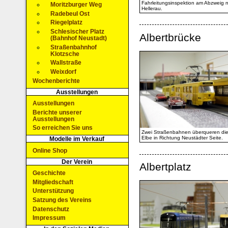
Fahrleitungsinspektion am Abzweig 
Moritzburger Weg
Hellerau.
Radebeul Ost
Riegelplatz
Schlesischer Platz
Albertbrücke
(Bahnhof Neustadt)
Straßenbahnhof
Klotzsche
Wallstraße
Weixdorf
Wochenberichte
Ausstellungen
Ausstellungen
Berichte unserer
Ausstellungen
So erreichen Sie uns
Zwei Straßenbahnen überqueren di
Elbe in Richtung Neustädter Seite.
Modelle im Verkauf
Online Shop
Der Verein
Albertplatz
Geschichte
Mitgliedschaft
Unterstützung
Satzung des Vereins
Datenschutz
Impressum