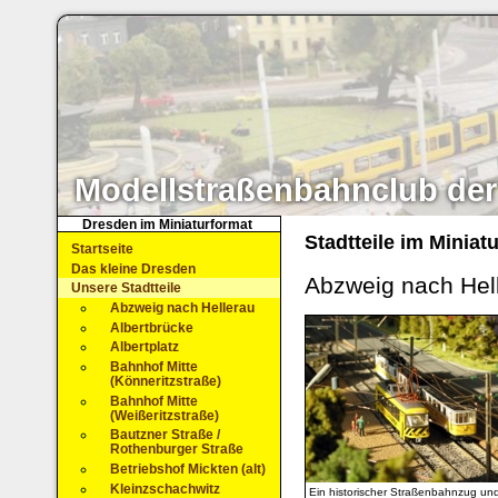
Modellstraßenbahnclub der
Dresden im Miniaturformat
Stadtteile im Miniat
Startseite
Das kleine Dresden
Abzweig nach Hel
Unsere Stadtteile
Abzweig nach Hellerau
Albertbrücke
Albertplatz
Bahnhof Mitte
(Könneritzstraße)
Bahnhof Mitte
(Weißeritzstraße)
Bautzner Straße /
Rothenburger Straße
Betriebshof Mickten (alt)
Kleinzschachwitz
Ein historischer Straßenbahnzug und