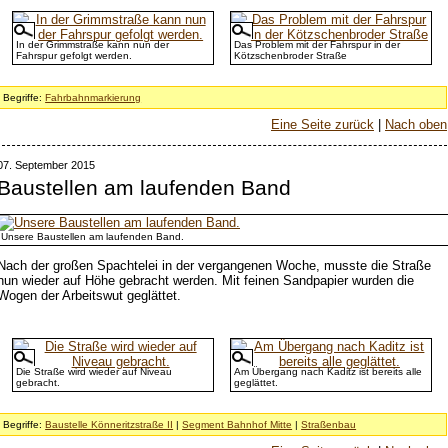
In der Grimmstraße kann nun der
Das Problem mit der Fahrspur in der
Fahrspur gefolgt werden.
Kötzschenbroder Straße
Begriffe:
Fahrbahnmarkierung
Eine Seite zurück
|
Nach oben
07. September 2015
Baustellen am laufenden Band
Unsere Baustellen am laufenden Band.
Nach der großen Spachtelei in der vergangenen Woche, musste die Straße
nun wieder auf Höhe gebracht werden. Mit feinen Sandpapier wurden die
Wogen der Arbeitswut geglättet.
Die Straße wird wieder auf Niveau
Am Übergang nach Kaditz ist bereits alle
gebracht.
geglättet.
Begriffe:
Baustelle Könneritzstraße II
|
Segment Bahnhof Mitte
|
Straßenbau