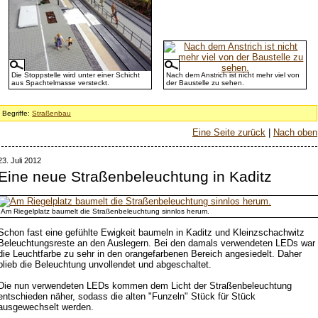
Die Stoppstelle wird unter einer Schicht
Nach dem Anstrich ist nicht mehr viel von
aus Spachtelmasse versteckt.
der Baustelle zu sehen.
Begriffe:
Straßenbau
Eine Seite zurück
|
Nach oben
23. Juli 2012
Eine neue Straßenbeleuchtung in Kaditz
Am Riegelplatz baumelt die Straßenbeleuchtung sinnlos herum.
Schon fast eine gefühlte Ewigkeit baumeln in Kaditz und Kleinzschachwitz
Beleuchtungsreste an den Auslegern. Bei den damals verwendeten LEDs war
die Leuchtfarbe zu sehr in den orangefarbenen Bereich angesiedelt. Daher
blieb die Beleuchtung unvollendet und abgeschaltet.
Die nun verwendeten LEDs kommen dem Licht der Straßenbeleuchtung
entschieden näher, sodass die alten "Funzeln" Stück für Stück
ausgewechselt werden.