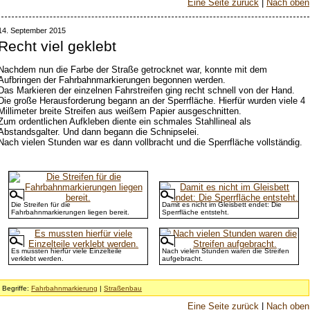
Eine Seite zurück
|
Nach oben
14. September 2015
Recht viel geklebt
Nachdem nun die Farbe der Straße getrocknet war, konnte mit dem
Aufbringen der Fahrbahnmarkierungen begonnen werden.
Das Markieren der einzelnen Fahrstreifen ging recht schnell von der Hand.
Die große Herausforderung begann an der Sperrfläche. Hierfür wurden viele 4
Millimeter breite Streifen aus weißem Papier ausgeschnitten.
Zum ordentlichen Aufkleben diente ein schmales Stahllineal als
Abstandsgalter. Und dann begann die Schnipselei.
Nach vielen Stunden war es dann vollbracht und die Sperrfläche vollständig.
Die Streifen für die
Damit es nicht im Gleisbett endet: Die
Fahrbahnmarkierungen liegen bereit.
Sperrfläche entsteht.
Es mussten hierfür viele Einzelteile
Nach vielen Stunden waren die Streifen
verklebt werden.
aufgebracht.
Begriffe:
Fahrbahnmarkierung
|
Straßenbau
Eine Seite zurück
|
Nach oben