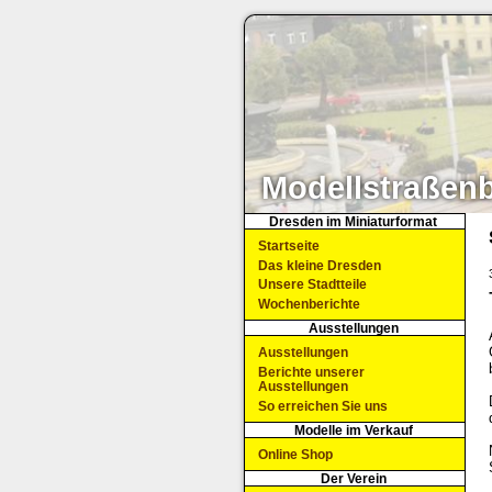
Modellstraßen
Dresden im Miniaturformat
Startseite
Das kleine Dresden
Unsere Stadtteile
Wochenberichte
Ausstellungen
Ausstellungen
Berichte unserer
Ausstellungen
So erreichen Sie uns
Modelle im Verkauf
Online Shop
Der Verein