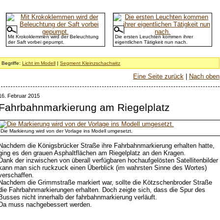
Mit Krokoklemmen wird der Beleuchtung
Die ersten Leuchten kommen ihrer
der Saft vorbei gepumpt.
eigentlichen Tätigkeit nun nach.
Begriffe:
Licht im Modell
|
Segment Kleinzschachwitz
Eine Seite zurück
|
Nach oben
16. Februar 2015
Fahrbahnmarkierung am Riegelplatz
Die Markierung wird von der Vorlage ins Modell umgesetzt.
Nachdem die Königsbrücker Straße ihre Fahrbahnmarkierung erhalten hatte,
ging es den grauen Asphaltflächen am Riegelplatz an den Kragen.
Dank der inzwischen von überall verfügbaren hochaufgelösten Satellitenbilder
kann man sich ruckzuck einen Überblick (im wahrsten Sinne des Wortes)
verschaffen.
Nachdem die Grimmstraße markiert war, sollte die Kötzschenbroder Straße
die Fahrbahnmarkierungen erhalten. Doch zeigte sich, dass die Spur des
Busses nicht innerhalb der fahrbahnmarkierung verläuft.
Da muss nachgebessert werden.