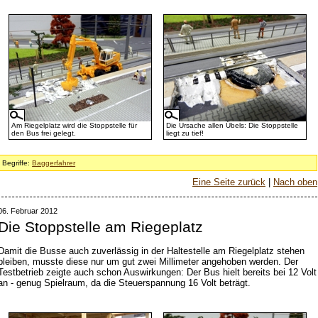
Am Riegelplatz wird die Stoppstelle für
Die Ursache allen Übels: Die Stoppstelle
den Bus frei gelegt.
liegt zu tief!
Begriffe:
Baggerfahrer
Eine Seite zurück
|
Nach oben
06. Februar 2012
Die Stoppstelle am Riegeplatz
Damit die Busse auch zuverlässig in der Haltestelle am Riegelplatz stehen
bleiben, musste diese nur um gut zwei Millimeter angehoben werden. Der
Testbetrieb zeigte auch schon Auswirkungen: Der Bus hielt bereits bei 12 Volt
an - genug Spielraum, da die Steuerspannung 16 Volt beträgt.