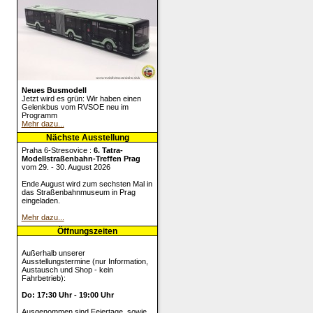
Neues Busmodell
Jetzt wird es grün: Wir haben einen
Gelenkbus vom RVSOE neu im
Programm
Mehr dazu...
Nächste Ausstellung
Praha 6-Stresovice :
6. Tatra-
Modellstraßenbahn-Treffen Prag
vom 29. - 30. August 2026
Ende August wird zum sechsten Mal in
das Straßenbahnmuseum in Prag
eingeladen.
Mehr dazu...
Öffnungszeiten
Außerhalb unserer
Ausstellungstermine (nur Information,
Austausch und Shop - kein
Fahrbetrieb):
Do: 17:30 Uhr - 19:00 Uhr
Ausgenommen sind Feiertage, sowie