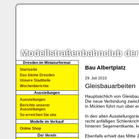
Modellstraßenbahnclub der
Dresden im Miniaturformat
Bau Albertplatz
Startseite
Das kleine Dresden
29. Juli 2010
Unsere Stadtteile
Gleisbauarbeiten
Wochenberichte
Ausstellungen
Hauptsächlich von Gleisbau
Ausstellungen
Die neue Verbindung zwisc
Berichte unserer
in Mickten führt nun über ei
Ausstellungen
So erreichen Sie uns
In den alten Ausstellungs
recht anfälligen Schlenkri
Modelle im Verkauf
hinteren Segementkante, k
Online Shop
Der Verein
Ebenfalls erhielt das Mitte