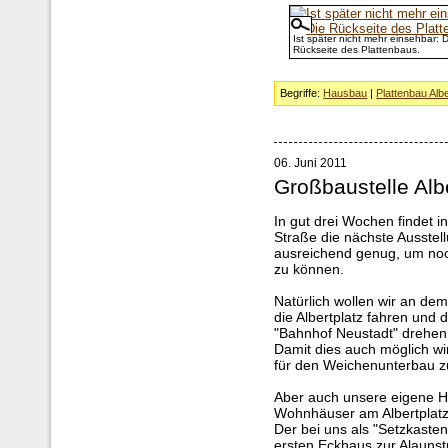
Ist später nicht mehr einsehbar: D
Rückseite des Plattenbaus.
Begriffe:
Hausbau
|
Plattenbau Albe
06. Juni 2011
Großbaustelle Alb
In gut drei Wochen findet
Straße die nächste Ausstellu
ausreichend genug, um noch
zu können.
Natürlich wollen wir an d
die Albertplatz fahren und 
"Bahnhof Neustadt" drehen
Damit dies auch möglich wi
für den Weichenunterbau zu
Aber auch unsere eigene H
Wohnhäuser am Albertplatz
Der bei uns als "Setzkast
ersten Eckhaus zur Alaunst