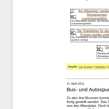
Am Albertplatz werden die Abzw
zusammengelötet.
Die Stahldrähte für das Car-Syst
wurden verlegt.
Detailauf
Abzweigu
Begriffe:
Car System
|
Gleisbau
|
S
11. April 2011
Bus- und Autospu
Zu den drei Brunnen konnte
fertig gestellt werden. Das
nun den Albertplatz. Doch b