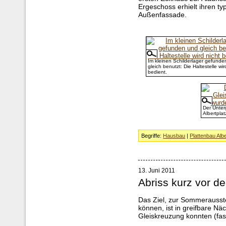
Ergeschoss erhielt ihren t
Außenfassade.
Im kleinen Schilderlager gefunde
gleich benutzt: Die Haltestelle wir
bedient.
Der Unter
Albertplat
Begriffe:
Hausbau
|
Plattenbau Albe
13. Juni 2011
Abriss kurz vor de
Das Ziel, zur Sommerausste
können, ist in greifbare Nä
Gleiskreuzung konnten (fast