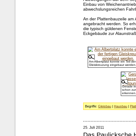
Einbau von Weichenantrieb
abwechslungsreichen Fahrb
An der Plattenbauzeile am A
angebracht werden. So erhi
die typisch güldenen Fenst
Eckgebäude zur Alaunstraß
Am Albertplatz konnte ein Teil der
Gleiskreuzung eingebaut werden
Gerade in
schon zum
erkennen
Begriffe:
Gleisbau
|
Hausbau
|
Plat
25. Juli 2011
Das Paulicksche