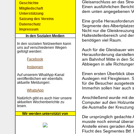
Gleisanschluss an das Stre
Geschichte
Einen ausführlichen Bericht
Mitgliedschaft
dem unten angegebenen Ve
Unterstützung
Satzung des Vereins
Eine große Herausforderung 
Datenschutz
Segmente des Albertplatzes
Impressum
Nicht nur die Gleiskreuzung
Haltestellenbereich und de
In den Sozialen Medien
benötigen viel Raum.
In den sozialen Netzwerken kann
uns auf verschiedenen Wegen
Auch für die Gleisbauer wir
gefolgt werden:
Herausforderung darstellen.
am Bahnhof Mitte in den Sch
Facebook
Abbiegen in alle Richtungen
Instagram
Einen ersten Überblick übe
Auf unserem WhatApp-Kanal
Auslegen mit Flexgleisen. 
veröffentlichen wir ebenfalls
aktuelle Meldungen:
für die Besucher ausgetest
Immerhin sollen hier auch 
WhatsApp
Anschließend wurde mit de
Natürlich gibt es auch hier unsere
aktuellen Wochenberichte zu
Computer auf den Holzunte
lesen.
die Ausmaße der Kreuzung 
Wir werden unterstützt von
Die ursprünglich gedachte 
musste noch einmal überar
Anstelle eines geraden Abs
Flucht des Segmentes Btf. M