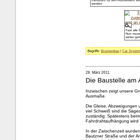
Fahrdraht für den Autoverkehr ver
werden
Fast alle
Nun muss 
weiter ge
Begriffe:
Brunnenbau
|
Car Syste
28. März 2011
Die Baustelle am A
Inzwischen zeigt unsere Gr
Ausmaße.
Die Gleise, Abzweigungen u
viel Schweiß sind die Säge
zuständig. Spätestens bei
Fahrdrahtaufhängung wird kl
In der Zwischenzeit wurde
Bautzner Straße und der An