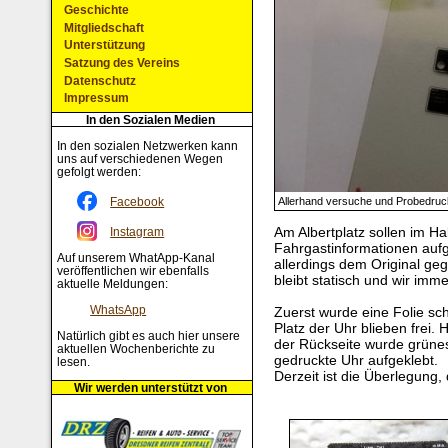
Geschichte
Mitgliedschaft
Unterstützung
Satzung des Vereins
Datenschutz
Impressum
In den Sozialen Medien
In den sozialen Netzwerken kann
uns auf verschiedenen Wegen
gefolgt werden:
Facebook
Allerhand versuche und Probedrucke
Am Albertplatz sollen im H
Instagram
Fahrgastinformationen auf
Auf unserem WhatApp-Kanal
allerdings dem Original ge
veröffentlichen wir ebenfalls
bleibt statisch und wir imm
aktuelle Meldungen:
WhatsApp
Zuerst wurde eine Folie sch
Platz der Uhr blieben frei. 
Natürlich gibt es auch hier unsere
der Rückseite wurde grünes
aktuellen Wochenberichte zu
gedruckte Uhr aufgeklebt.
lesen.
Derzeit ist die Überlegung
Wir werden unterstützt von