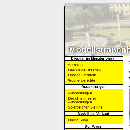
Modellstraßen
Dresden im Miniaturformat
Startseite
Das kleine Dresden
Unsere Stadtteile
Wochenberichte
Ausstellungen
Ausstellungen
Berichte unserer
Ausstellungen
So erreichen Sie uns
Modelle im Verkauf
Online Shop
Der Verein