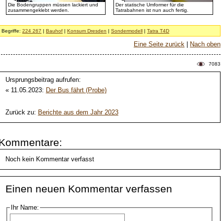
Die Bodengruppen müssen lackiert und
Der statische Umformer für die
zusammengeklebt werden.
Tatrabahnen ist nun auch fertig.
Begriffe:
224 267
|
Bauhof
|
Konsum Dresden
|
Sondermodell
|
Tatra T4D
Eine Seite zurück
|
Nach oben
7083
Ursprungsbeitrag aufrufen:
« 11.05.2023:
Der Bus fährt (Probe)
Zurück zu:
Berichte aus dem Jahr 2023
Kommentare:
Noch kein Kommentar verfasst
Einen neuen Kommentar verfassen
Ihr Name: