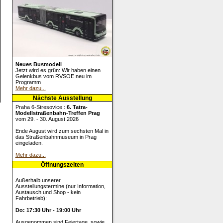
Neues Busmodell
Jetzt wird es grün: Wir haben einen
Gelenkbus vom RVSOE neu im
Programm
Mehr dazu...
Nächste Ausstellung
Praha 6-Stresovice :
6. Tatra-
Modellstraßenbahn-Treffen Prag
vom 29. - 30. August 2026
Ende August wird zum sechsten Mal in
das Straßenbahnmuseum in Prag
eingeladen.
Mehr dazu...
Öffnungszeiten
Außerhalb unserer
Ausstellungstermine (nur Information,
Austausch und Shop - kein
Fahrbetrieb):
Do: 17:30 Uhr - 19:00 Uhr
Ausgenommen sind Feiertage, sowie