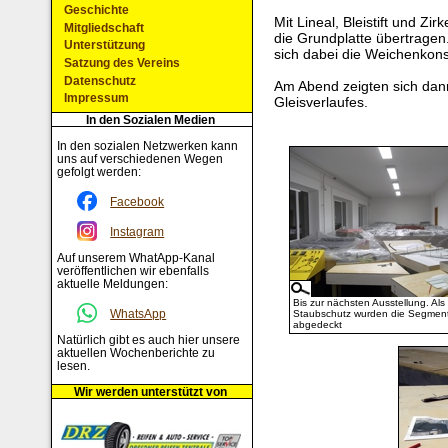
Geschichte
Mit Lineal, Bleistift und Z
Mitgliedschaft
die Grundplatte übertragen. 
Unterstützung
sich dabei die Weichenkonst
Satzung des Vereins
Datenschutz
Am Abend zeigten sich dan
Impressum
Gleisverlaufes.
In den Sozialen Medien
In den sozialen Netzwerken kann
uns auf verschiedenen Wegen
gefolgt werden:
Facebook
Instagram
Auf unserem WhatApp-Kanal
veröffentlichen wir ebenfalls
aktuelle Meldungen:
Bis zur nächsten Ausstellung. Als
WhatsApp
Staubschutz wurden die Segmen
abgedeckt
Natürlich gibt es auch hier unsere
aktuellen Wochenberichte zu
lesen.
Wir werden unterstützt von