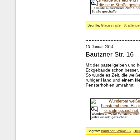
Es wurde ausreichend Platz für d
Straße geschaffen.
Begriffe:
Glacisstraße
|
Straßenba
13. Januar 2014
Bautzner Str. 16
Mit der pastellgelben und 
Eckgebäude schon besser, 
So wurde es Zeit, die wei
ruhiger Hand und einem kle
Fensterhöhlen umrahmt.
Wunderbar weiße Fensterrahmen.
jedes einzeln gezeichnet.
Begriffe:
Bautzner Straße 16
|
Hau