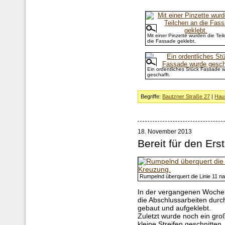
Mit einer Pinzette wurden die Tei
die Fassade geklebt.
Ein ordentliches Stück Fassade 
geschafft.
Begriffe:
Bautzner Straße 27
|
Hau
18. November 2013
Bereit für den Er
Rumpelnd überquert die Linie 11 n
In der vergangenen Woche
die Abschlussarbeiten durc
gebaut und aufgeklebt.
Zuletzt wurde noch ein gro
kleine Streifen geschnitten