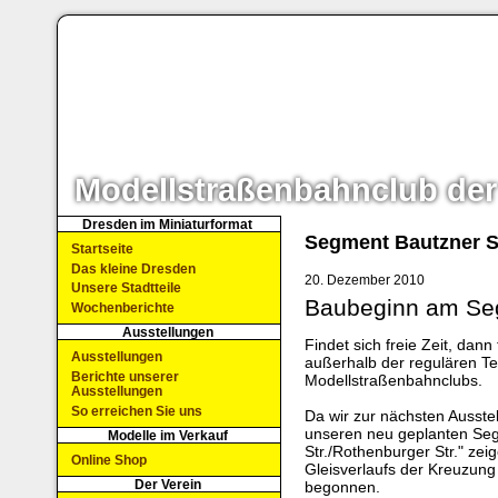
Modellstraßenbahnclub der
Dresden im Miniaturformat
Segment Bautzner S
Startseite
Das kleine Dresden
20. Dezember 2010
Unsere Stadtteile
Baubeginn am Se
Wochenberichte
Ausstellungen
Findet sich freie Zeit, dann
Ausstellungen
außerhalb der regulären T
Berichte unserer
Modellstraßenbahnclubs.
Ausstellungen
So erreichen Sie uns
Da wir zur nächsten Ausste
unseren neu geplanten Seg
Modelle im Verkauf
Str./Rothenburger Str." ze
Online Shop
Gleisverlaufs der Kreuzung
Der Verein
begonnen.