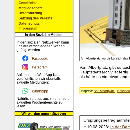
Geschichte
Mitgliedschaft
Unterstützung
Satzung des Vereins
Datenschutz
Impressum
In den Sozialen Medien
In den sozialen Netzwerken kann
uns auf verschiedenen Wegen
gefolgt werden:
Facebook
Am Albertplatz wurde kürzlich das H
Vom Albertplatz gibt es a
Instagram
Hauptstaatsarchiv ist ferti
Auf unserem WhatApp-Kanal
als hätte es nie etwas ande
veröffentlichen wir ebenfalls
aktuelle Meldungen:
Begriffe:
Bau Albertplatz
|
Hausba
WhatsApp
Natürlich gibt es auch hier unsere
aktuellen Wochenberichte zu
lesen.
Wir werden unterstützt von
Ursprungsbeitrag aufrufe
« 10.08.2023:
In der Dä