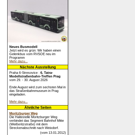
Neues Busmodell
Jetzt wird es grün: Wir haben einen
Gelenkbus vom RVSOE neu im
Programm
Mehr dazu...
Nächste Ausstellung
Praha 6-Stresovice :
6. Tatra-
Modellstraßenbahn-Treffen Prag
vom 29. - 30. August 2026
Ende August wird zum sechsten Mal in
das Straßenbahnmuseum in Prag
eingeladen.
Mehr dazu...
Ähnliche Seiten
Moritzburger Weg
Die Haltestelle Moritzburger Weg
verbindet das Segment Bahnhof Mitte
(Weißeritzstraße) mit dem
Streckenabschnitt nach Weixdorf.
(vom 13.01.2012)