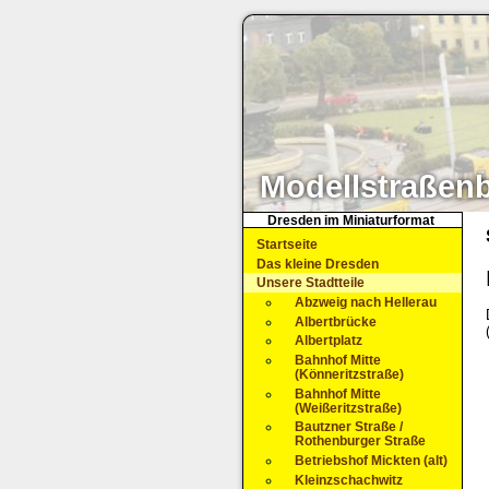
Modellstraßen
Dresden im Miniaturformat
Startseite
Das kleine Dresden
Unsere Stadtteile
Abzweig nach Hellerau
Albertbrücke
Albertplatz
Bahnhof Mitte
(Könneritzstraße)
Bahnhof Mitte
(Weißeritzstraße)
Bautzner Straße /
Rothenburger Straße
Betriebshof Mickten (alt)
Kleinzschachwitz