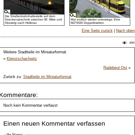
Die Straßenbahnhaltestelle auf dem
Streckenabschnitt zwischen Bf. Mitte und
War endlich wieder unterwegs: Eine
Abzweig nach Hellerau
NGT6DD Doppeltraktion
Eine Seite zurück
|
Nach oben
490
Weitere Stadtteile im Miniaturformat:
«
Kleinzschachwitz
Radebeul Ost
»
Zurück zu:
Stadtteile im Miniaturformat
Kommentare:
Noch kein Kommentar verfasst
Einen neuen Kommentar verfassen
Ihr Name: