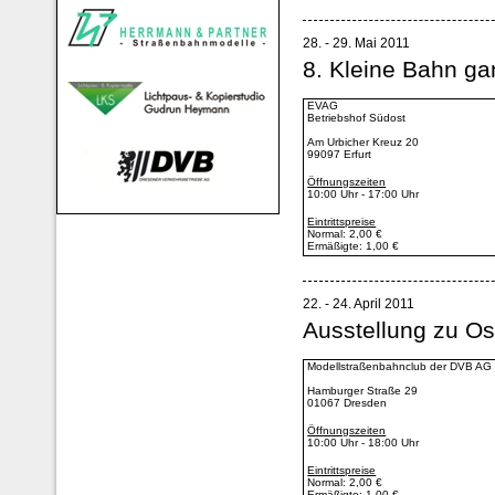
28. - 29. Mai 2011
8. Kleine Bahn ga
EVAG
Betriebshof Südost
Am Urbicher Kreuz 20
99097 Erfurt
Öffnungszeiten
10:00 Uhr - 17:00 Uhr
Eintrittspreise
Normal: 2,00 €
Ermäßigte: 1,00 €
22. - 24. April 2011
Ausstellung zu Os
Modellstraßenbahnclub der DVB AG 
Hamburger Straße 29
01067 Dresden
Öffnungszeiten
10:00 Uhr - 18:00 Uhr
Eintrittspreise
Normal: 2,00 €
Ermäßigte: 1,00 €