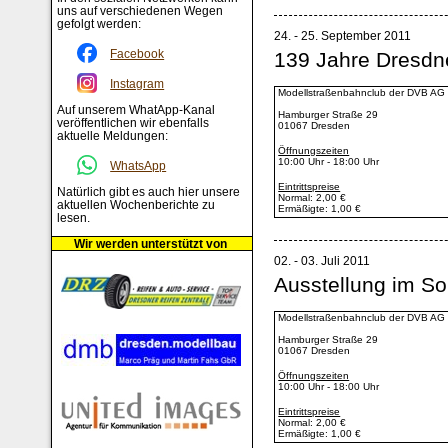
uns auf verschiedenen Wegen
gefolgt werden:
24. - 25. September 2011
Facebook
139 Jahre Dresdn
Instagram
Modellstraßenbahnclub der DVB AG 
Auf unserem WhatApp-Kanal
Hamburger Straße 29
veröffentlichen wir ebenfalls
01067 Dresden
aktuelle Meldungen:
Öffnungszeiten
10:00 Uhr - 18:00 Uhr
WhatsApp
Eintrittspreise
Natürlich gibt es auch hier unsere
Normal: 2,00 €
aktuellen Wochenberichte zu
Ermäßigte: 1,00 €
lesen.
Wir werden unterstützt von
02. - 03. Juli 2011
Ausstellung im S
Modellstraßenbahnclub der DVB AG 
Hamburger Straße 29
01067 Dresden
Öffnungszeiten
10:00 Uhr - 18:00 Uhr
Eintrittspreise
Normal: 2,00 €
Ermäßigte: 1,00 €