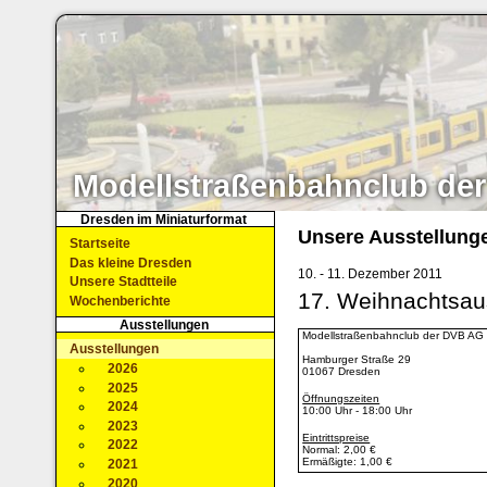
Modellstraßenbahnclub der
Dresden im Miniaturformat
Unsere Ausstellung
Startseite
Das kleine Dresden
10. - 11. Dezember 2011
Unsere Stadtteile
17. Weihnachtsau
Wochenberichte
Ausstellungen
Modellstraßenbahnclub der DVB AG 
Ausstellungen
Hamburger Straße 29
2026
01067 Dresden
2025
Öffnungszeiten
2024
10:00 Uhr - 18:00 Uhr
2023
Eintrittspreise
2022
Normal: 2,00 €
Ermäßigte: 1,00 €
2021
2020