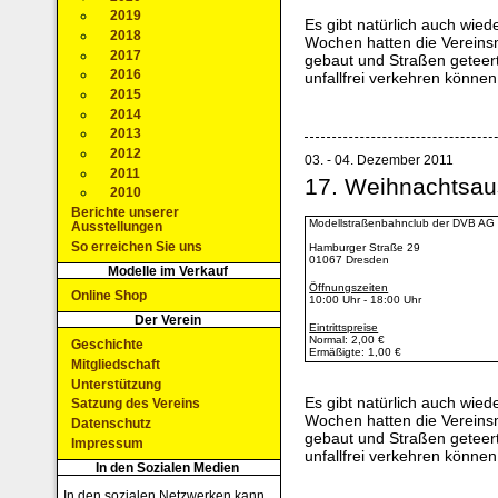
2019
Es gibt natürlich auch wied
2018
Wochen hatten die Vereinsm
2017
gebaut und Straßen geteer
2016
unfallfrei verkehren können
2015
2014
2013
2012
03. - 04. Dezember 2011
2011
17. Weihnachtsau
2010
Berichte unserer
Modellstraßenbahnclub der DVB AG 
Ausstellungen
So erreichen Sie uns
Hamburger Straße 29
01067 Dresden
Modelle im Verkauf
Öffnungszeiten
Online Shop
10:00 Uhr - 18:00 Uhr
Der Verein
Eintrittspreise
Normal: 2,00 €
Geschichte
Ermäßigte: 1,00 €
Mitgliedschaft
Unterstützung
Es gibt natürlich auch wied
Satzung des Vereins
Wochen hatten die Vereinsm
Datenschutz
gebaut und Straßen geteer
Impressum
unfallfrei verkehren können
In den Sozialen Medien
In den sozialen Netzwerken kann