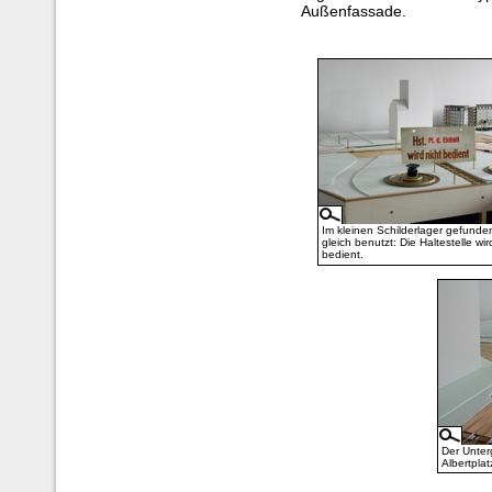
Außenfassade.
Im kleinen Schilderlager gefunde
gleich benutzt: Die Haltestelle wir
bedient.
Der Unter
Albertplat