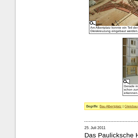
Am Albertplatz konnte ein Teil der
Gleiskreuzung eingebaut werden
Gerade in
schon zum
erkennen
Begriffe:
Bau Albertplatz
|
Gleisbau
25. Juli 2011
Das Paulicksche