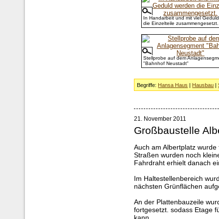
In Handarbeit und mit viel Gedul
die Einzelteile zusammengesetzt.
Stellprobe auf dem Anlagensegm
"Bahnhof Neustadt"
Begriffe:
Hansa Haus
|
Hausbau
|
21. November 2011
Großbaustelle Alb
Auch am Albertplatz wurde 
Straßen wurden noch klein
Fahrdraht erhielt danach e
Im Haltestellenbereich wur
nächsten Grünflächen aufg
An der Plattenbauzeile wur
fortgesetzt. sodass Etage 
kann.