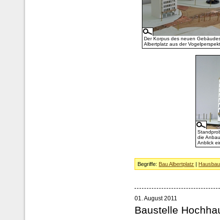
Der Korpus des neuen Gebäude
Albertplatz aus der Vogelperspekt
Standprob
die Anbau
Anblick e
Begriffe:
Bau Albertplatz
|
Hausba
01. August 2011
Baustelle Hochha