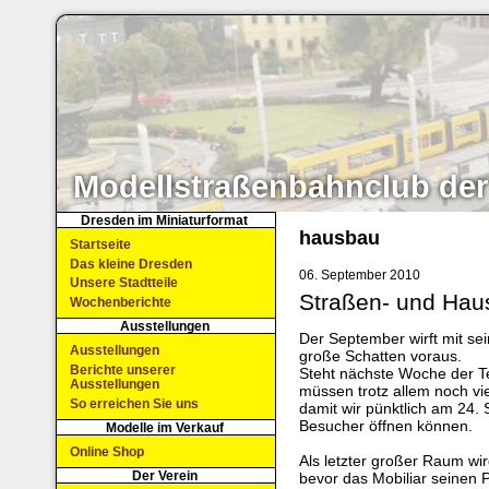
Modellstraßenbahnclub der
Dresden im Miniaturformat
hausbau
Startseite
Das kleine Dresden
06. September 2010
Unsere Stadtteile
Straßen- und Hau
Wochenberichte
Ausstellungen
Der September wirft mit se
Ausstellungen
große Schatten voraus.
Berichte unserer
Steht nächste Woche der T
Ausstellungen
müssen trotz allem noch vi
So erreichen Sie uns
damit wir pünktlich am 24.
Besucher öffnen können.
Modelle im Verkauf
Online Shop
Als letzter großer Raum wi
Der Verein
bevor das Mobiliar seinen Pl