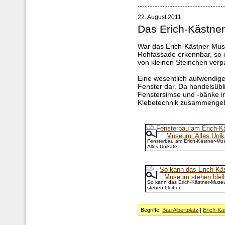
22. August 2011
Das Erich-Kästn
War das Erich-Kästner-Mus
Rohfassade erkennbar, so er
von kleinen Steinchen verp
Eine wesentlich aufwendiger
Fenster dar. Da handelsübl
Fenstersimse und -bänke i
Klebetechnik zusammenge
Fensterbau am Erich-Kästner-Mu
Alles Unikate
So kann das Erich-Kästner-Mus
stehen bleiben.
Begriffe:
Bau Albertplatz
|
Erich-K