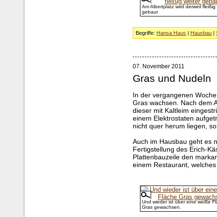
Am Albertplatz wird derweil fleißig
gebaut
Begriffe:
Hansa Haus
|
Hausbau
|
07. November 2011
Gras und Nudeln
In der vergangenen Woche l
Gras wachsen. Nach dem A
dieser mit Kaltleim einges
einem Elektrostaten aufgetr
nicht quer herum liegen, s
Auch im Hausbau geht es nu
Fertigstellung des Erich-K
Plattenbauzeile den mark
einem Restaurant, welches 
Und wieder ist über eine weiße F
Gras gewachsen.