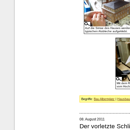
Auf die Simse des Hauses werde
typischen Alubleche aufgeklebt.
Mit dem Ri
vom Hochh
Begriffe:
Bau Albertplatz
|
Hausba
08. August 2011
Der vorletzte Sch