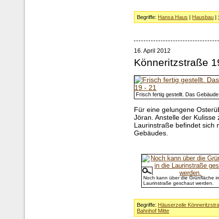
Begriffe:
Hansa Haus
|
Hausbau
|
16. April 2012
Könneritzstraße 1
Frisch fertig gestellt. Das Gebäud
Für eine gelungene Osterü
Jöran. Anstelle der Kuliss
Laurinstraße befindet sich 
Gebäudes.
Noch kann über die Grünfläche in
Laurinstraße geschaut werden.
Begriffe:
Häuserzeile Könneritzstr
Bahnhof Mitte