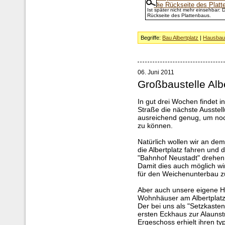
Ist später nicht mehr einsehbar: D
Rückseite des Plattenbaus.
Begriffe:
Bau Albertplatz
|
Hausba
06. Juni 2011
Großbaustelle Alb
In gut drei Wochen findet
Straße die nächste Ausstellu
ausreichend genug, um noch
zu können.
Natürlich wollen wir an d
die Albertplatz fahren und 
"Bahnhof Neustadt" drehen
Damit dies auch möglich wi
für den Weichenunterbau zu
Aber auch unsere eigene H
Wohnhäuser am Albertplatz
Der bei uns als "Setzkast
ersten Eckhaus zur Alaunst
Ergeschoss erhielt ihren t