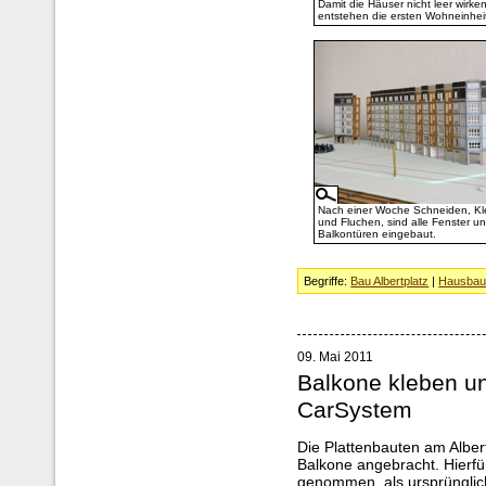
Damit die Häuser nicht leer wirken
entstehen die ersten Wohneinhei
Nach einer Woche Schneiden, K
und Fluchen, sind alle Fenster u
Balkontüren eingebaut.
Begriffe:
Bau Albertplatz
|
Hausba
09. Mai 2011
Balkone kleben u
CarSystem
Die Plattenbauten am Albert
Balkone angebracht. Hierfü
genommen, als ursprünglic