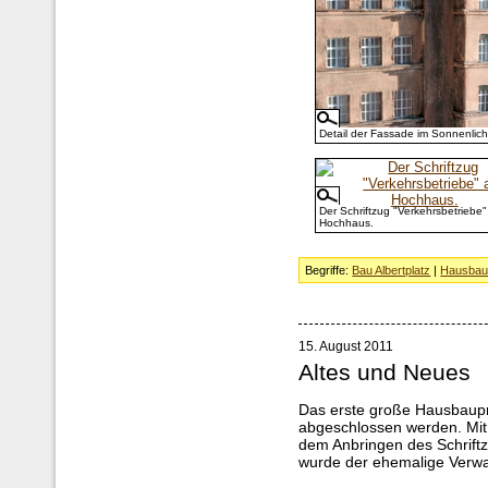
Detail der Fassade im Sonnenlich
Der Schriftzug "Verkehrsbetriebe
Hochhaus.
Begriffe:
Bau Albertplatz
|
Hausba
15. August 2011
Altes und Neues
Das erste große Hausbaupr
abgeschlossen werden. Mi
dem Anbringen des Schrift
wurde der ehemalige Verwalt