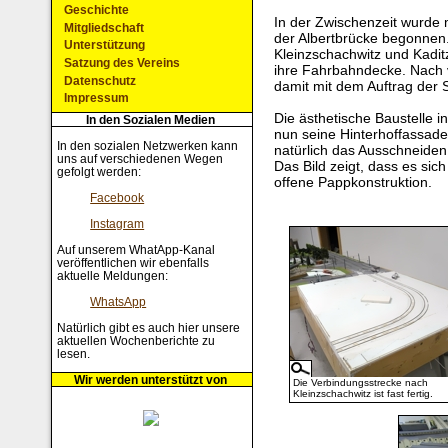
Geschichte
In der Zwischenzeit wurde
Mitgliedschaft
der Albertbrücke begonnen
Unterstützung
Kleinzschachwitz und Kadit
Satzung des Vereins
ihre Fahrbahndecke. Nach vi
Datenschutz
damit mit dem Auftrag der
Impressum
Die ästhetische Baustelle i
In den Sozialen Medien
nun seine Hinterhoffassad
In den sozialen Netzwerken kann
natürlich das Ausschneiden 
uns auf verschiedenen Wegen
Das Bild zeigt, dass es sic
gefolgt werden:
offene Pappkonstruktion.
Facebook
Instagram
Auf unserem WhatApp-Kanal
veröffentlichen wir ebenfalls
aktuelle Meldungen:
WhatsApp
Natürlich gibt es auch hier unsere
aktuellen Wochenberichte zu
lesen.
Wir werden unterstützt von
Die Verbindungsstrecke nach
Kleinzschachwitz ist fast fertig.