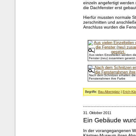
einzeln angefertigt werde
die Dachfenster erst gebau
Hierfür mussten normale Sta
zerschnitten und anschlie
Anschluss wurden die Fen
Aus vielen Einzelteilen werden di
Fenster (neu) zusammen gesetzt.
Nach dem Schnitzen erhalten die
Fensterrahmen ihre Farbe
Begriffe:
Bau Albertplatz
|
Erich-K
31. Oktober 2011
Ein Gebäude wurde 
In der vorangegangenen Wo
Kästner-Museum ihren Absc