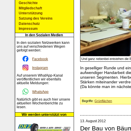
Geschichte
Mitgliedschaft
Unterstützung
Satzung des Vereins
Datenschutz
Impressum
In den Sozialen Medien
In den sozialen Netzwerken kann
uns auf verschiedenen Wegen
gefolgt werden:
Facebook
Und ganz nebenbei entstehen die
In geselliger Runde und ei
Instagram
aufwendiger Handarbeit die
Auf unserem WhatApp-Kanal
unseren Segmenten. Hierbe
veröffentlichen wir ebenfalls
Stärken miteinander verdre
aktuelle Meldungen:
(Da könnte man im nächste
WhatsApp
Natürlich gibt es auch hier unsere
Begriffe:
Grünflächen
aktuellen Wochenberichte zu
lesen.
Wir werden unterstützt von
13. August 2012
Der Bau von Bäu