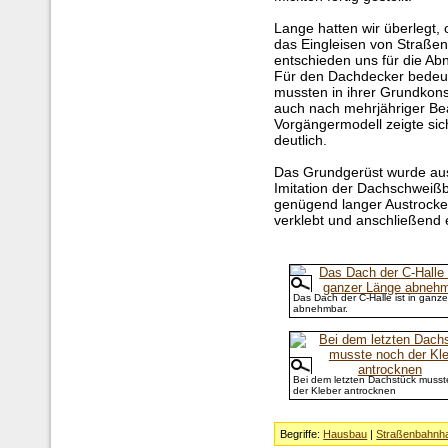
Lange hatten wir überlegt,
das Eingleisen von Straße
entschieden uns für die Ab
Für den Dachdecker bedeut
mussten in ihrer Grundkonst
auch nach mehrjähriger Be
Vorgängermodell zeigte sic
deutlich.
Das Grundgerüst wurde aus 
Imitation der Dachschweiß
genügend langer Austrocke
verklebt und anschließend 
Das Dach der C-Halle ist in ganz
abnehmbar.
Bei dem letzten Dachstück musst
der Kleber antrocknen
Begriffe:
Hausbau
|
Straßenbahnha