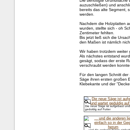
Die benötigte Grundfläch
auzuschließen) und anschl
bereits das alte Segment, so
werden.
Nachdem die Holzplatten a
wurden, stellte sich - oh Sc
Zentimeter fehlten.
Bis jetzt ließ sich die Ursa
den Maßen ist nämlich nicht
Wir haben trotzdem weiter 
Als nächstes entstand wur
gesägt, sodass der erste 
verschraubt werden konnte
Für den langen Schnitt der
Säge ihren ersten großen E
Klebekante und der "Deckel
Die neue Säge ist aufgebaut und
geduldig auf Futter
... und die anderen liegen einfach