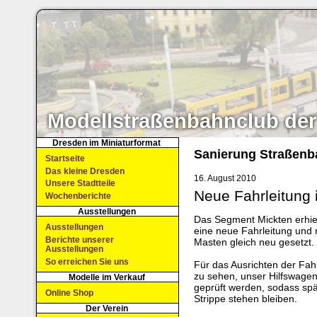
Modellstraßenbahnclub der
Dresden im Miniaturformat
Sanierung Straßenb
Startseite
Das kleine Dresden
16. August 2010
Unsere Stadtteile
Neue Fahrleitung 
Wochenberichte
Ausstellungen
Das Segment Mickten erhiel
Ausstellungen
eine neue Fahrleitung und
Berichte unserer
Masten gleich neu gesetzt.
Ausstellungen
So erreichen Sie uns
Für das Ausrichten der Fah
zu sehen, unser Hilfswagen 
Modelle im Verkauf
geprüft werden, sodass sp
Online Shop
Strippe stehen bleiben.
Der Verein