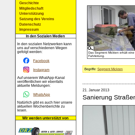
Geschichte
Mitgliedschaft
Unterstützung
Satzung des Vereins
Datenschutz
Impressum
In den Sozialen Medien
In den sozialen Netzwerken kann
uns auf verschiedenen Wegen
gefolgt werden:
Das Segment Mickten erhält eine
Fahrleitung.
Facebook
Begriffe:
Segment Mickten
Instagram
Auf unserem WhatApp-Kanal
veröffentlichen wir ebenfalls
aktuelle Meldungen:
21. Januar 2013
WhatsApp
Sanierung Straße
Natürlich gibt es auch hier unsere
aktuellen Wochenberichte zu
lesen.
Wir werden unterstützt von