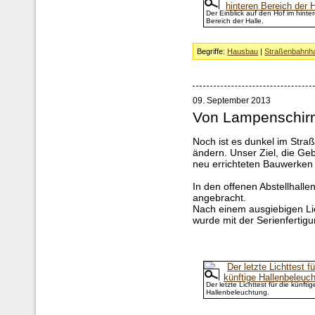
Der Einblick auf den Hof im hinte
Bereich der Halle.
Begriffe:
Hausbau
|
Straßenbahnha
09. September 2013
Von Lampenschi
Noch ist es dunkel im Stra
ändern. Unser Ziel, die Geb
neu errichteten Bauwerken 
In den offenen Abstellhal
angebracht.
Nach einem ausgiebigen Lic
wurde mit der Serienferti
Der letzte Lichttest für die künftig
Hallenbeleuchtung.