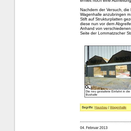
erhielt noch eine Aufhellun
Nachdem der Versuch, die B
Wagenhalle anzubringen mi
Stift auf Strukturplatten ge
diese nun vor dem Abgreife
Anhand von verschiedenen 
Seite der Lommatzscher St
Die neu gestaltete Einfahrt in die
Bushalle
Begriffe:
Hausbau
|
Wagenhalle
04. Februar 2013